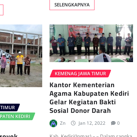
SELENGKAPNYA
KEMENAG JAWA TIMUR
Kantor Kementerian
Agama Kabupaten Kediri
Gelar Kegiatan Bakti
Sosial Donor Darah
 TIMUR
ATEN KEDIRI
Zn
Jan 12, 2022
0
Proyek
Kab. Kediri(Inmas) – – Dalam rangka