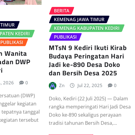
BERITA
KEMENAG JAWA TIMUR
 TIMUR
KEMENAG KABUPATEN KEDIRI
ATEN KEDIRI
PUBLIKASI
PUBLIKASI
MTsN 9 Kediri Ikuti Kirab
m Wanita
Budaya Peringatan Hari
adan DWP
Jadi ke-890 Desa Doko
i
dan Bersih Desa 2025
, 2026
0
Zn
Jul 22, 2025
0
ersatuan (DWP)
Doko, Kediri (22 Juli 2025) — Dalam
nggelar kegiatan
rangka memperingati Hari Jadi Desa
 tepatnya tanggal
Doko ke-890 sekaligus perayaan
 kegiatan tersebut
tradisi tahunan Bersih Desa,…