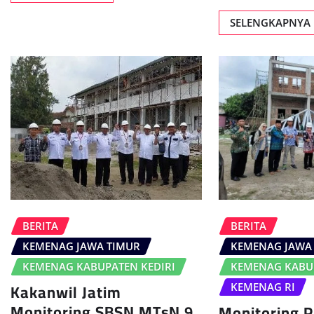
SELENGKAPNYA
BERITA
BERITA
KEMENAG JAWA TIMUR
KEMENAG JAWA
KEMENAG KABUPATEN KEDIRI
KEMENAG KABUP
Kakanwil Jatim
KEMENAG RI
Monitoring SBSN MTsN 9
Monitoring 