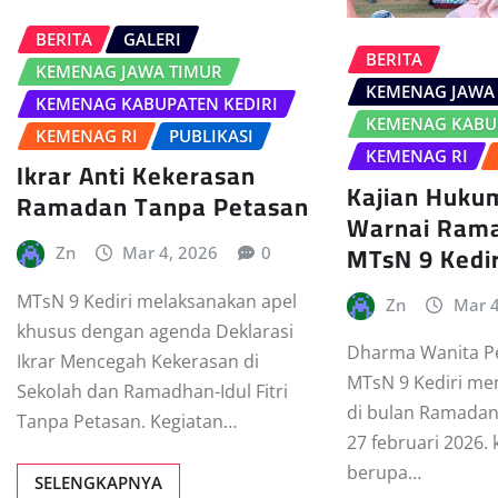
BERITA
GALERI
BERITA
KEMENAG JAWA TIMUR
KEMENAG JAWA
KEMENAG KABUPATEN KEDIRI
KEMENAG KABUP
KEMENAG RI
PUBLIKASI
KEMENAG RI
Ikrar Anti Kekerasan
Kajian Huku
Ramadan Tanpa Petasan
Warnai Ram
MTsN 9 Kedir
Zn
Mar 4, 2026
0
MTsN 9 Kediri melaksanakan apel
Zn
Mar 4
khusus dengan agenda Deklarasi
Dharma Wanita P
Ikrar Mencegah Kekerasan di
MTsN 9 Kediri me
Sekolah dan Ramadhan-Idul Fitri
di bulan Ramadan
Tanpa Petasan. Kegiatan…
27 februari 2026.
berupa…
SELENGKAPNYA